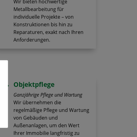
Wir bieten hochwertige
Metallbearbeitung für
individuelle Projekte – von
Konstruktionen bis hin zu
Reparaturen, exakt nach Ihren
Anforderungen.
Objektpflege

Ganzjährige Pflege und Wartung
Wir übernehmen die
regelmäßige Pflege und Wartung
von Gebäuden und
Außenanlagen, um den Wert
Ihrer Immobilie langfristig zu