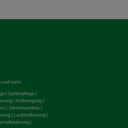
e und mehr
ge | Gartenpflege |
erung | Hofreinigung |
ice | Steinmauerbau |
rung | Laubentfernung |
penpflasterung |