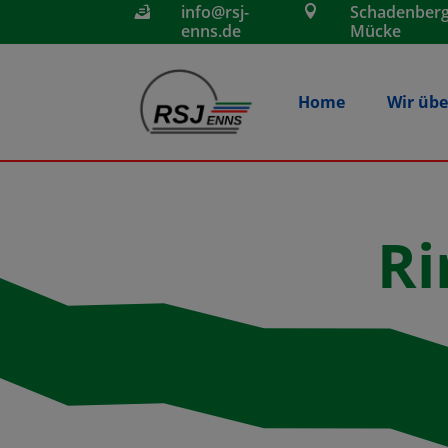
info@rsj-
Schadenberg


enns.de
Mücke
Home
Wir übe
Ri