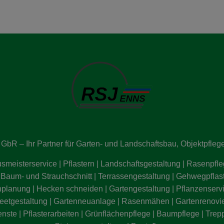
GbR – Ihr Partner für Garten- und Landschaftsbau, Objektpfleg
smeisterservice | Pflastern | Landschaftsgestaltung | Rasenpfle
aum- und Strauchschnitt | Terrassengestaltung | Gehwegpflast
nplanung | Hecken schneiden | Gartengestaltung | Pflanzenserv
etgestaltung | Gartenneuanlage | Rasenmähen | Gartenrenovie
ste | Pflasterarbeiten | Grünflächenpflege | Baumpflege | Trep