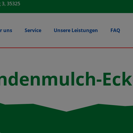
 3, 35325
r uns
Service
Unsere Leistungen
FAQ
ndenmulch-Ec