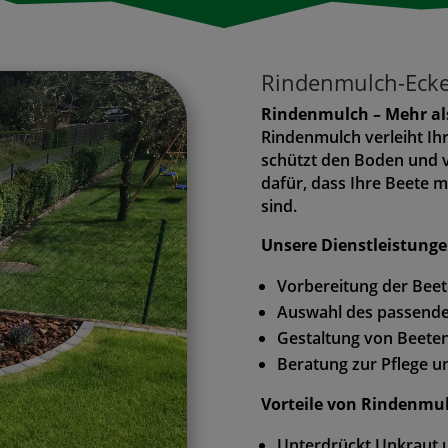
Rindenmulch-Ecken
Rindenmulch – Mehr al
Rindenmulch verleiht Ih
schützt den Boden und v
dafür, dass Ihre Beete m
sind.
Unsere Dienstleistung
Vorbereitung der Beet
Auswahl des passenden
Gestaltung von Beeten
Beratung zur Pflege u
Vorteile von Rindenmu
Unterdrückt Unkraut u