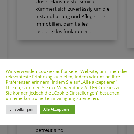
Unser Hausmeisterservice
kümmert sich zuverlässig um die
Instandhaltung und Pflege Ihrer
Immobilien, damit alles
reibungslos funktioniert.
Wir verwenden Cookies auf unserer Website, um Ihnen die
relevanteste Erfahrung zu bieten, indem wir uns an Ihre
Winterdienst

Präferenzen erinnern. Indem Sie auf „Alle akzeptieren“
klicken, stimmen Sie der Verwendung ALLER Cookies zu.
Sicher durch die kalte Jahreszeit
Sie können jedoch die „Cookie-Einstellungen“ besuchen,
um eine kontrollierte Einwilligung zu erteilen.
Mit unserem Winterdienst sorgen
wir für geräumte Wege und
Einstellungen
Alle Akzeptieren
sichere Flächen, damit Sie auch
bei Schnee und Eis bestens
t
betreut sind.